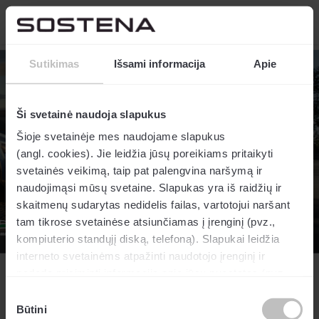
Sutikimas
Išsami informacija
Apie
Ši svetainė naudoja slapukus
Šioje svetainėje mes naudojame slapukus
(angl. cookies). Jie leidžia jūsų poreikiams pritaikyti
svetainės veikimą, taip pat palengvina naršymą ir
naudojimąsi mūsų svetaine. Slapukas yra iš raidžių ir
skaitmenų sudarytas nedidelis failas, vartotojui naršant
tam tikrose svetainėse atsiunčiamas į įrenginį (pvz.,
kompiuterio standųjį diską, telefoną). Slapukai leidžia
interneto svetainėms atpažinti naudotojo įrenginį ir
padeda prisiminti informaciją apie jūsų nuostatas (pvz.,
jūsų pasirinktą kalbą), kad jums nereikėtų pakartotinai
Sutikimo
pasirinkti nuostatų kaskart naršant svetainėje iš tam tikro
Būtini
pasirinkimas