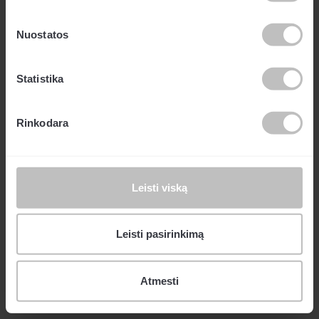
įrenginio. Bendrovė gali tvarkyti lankytojo IP adresą,
tinklo ir vietos duomenis.
Nuostatos
Statistika
Rinkodara
ADMINISTRACIJA
:
+370 5 2490 890
Leisti viską
info@sostena.lt
Leisti pasirinkimą
Atmesti
SOSTENA 2025 ©
Privatumo politika
KARJEROS GALIMYBĖS
Powered by